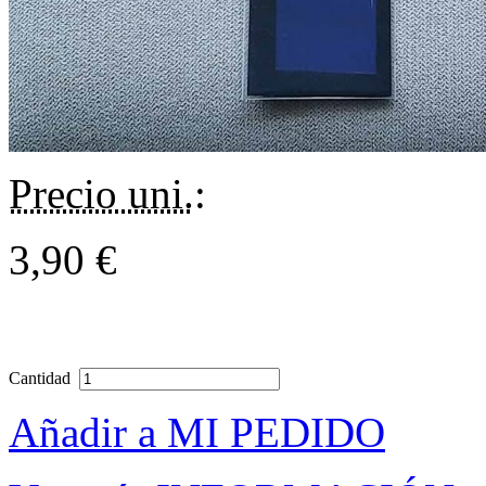
Precio uni.
:
3,90 €
Cantidad
Añadir a MI PEDIDO