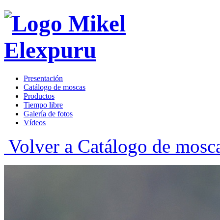
Presentación
Catálogo de moscas
Productos
Tiempo libre
Galería de fotos
Vídeos
Volver a Catálogo de mosc