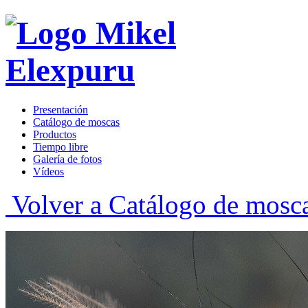
Presentación
Catálogo de moscas
Productos
Tiempo libre
Galería de fotos
Vídeos
Volver a Catálogo de mosc