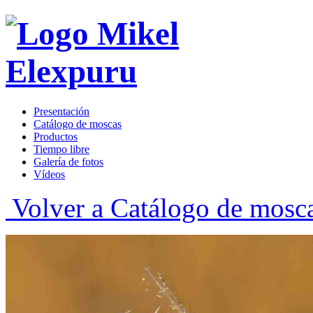
Presentación
Catálogo de moscas
Productos
Tiempo libre
Galería de fotos
Vídeos
Volver a Catálogo de mosc