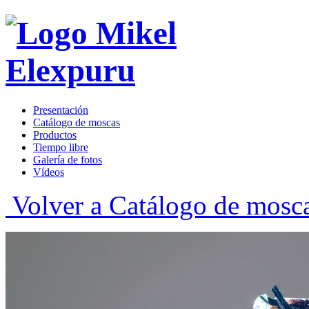
Presentación
Catálogo de moscas
Productos
Tiempo libre
Galería de fotos
Vídeos
Volver a Catálogo de mosc