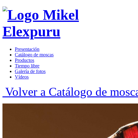
Presentación
Catálogo de moscas
Productos
Tiempo libre
Galería de fotos
Vídeos
Volver a Catálogo de mosc